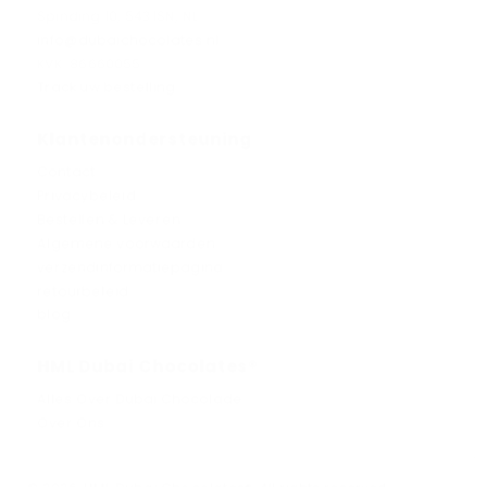
Spinding 10, 5431SN, NL
info@dubaichocolates.nl
KVK: 86660055
Track uw bestelling
Klantenondersteuning
Contact
Privacybeleid
Bestellen & Leveren
Algemene voorwaarden
verzendinformatiepagina
retourbeleid
blog
HML Dubai Chocolates®
Alles Over Dubai Chocolade
Over Ons