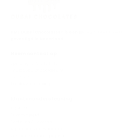
HML Dubai Chocolates® is een geregistreerd merk
gevestigd in Nederland.
Neem contact op
Spinding 10, 5431SN, NL
info@dubaichocolates.nl
KVK: 86660055
Track uw bestelling
Klantenondersteuning
Contact
Privacybeleid
Bestellen & Leveren
Algemene voorwaarden
verzendinformatiepagina