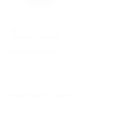
HML Dubai Chocolates® is een geregistreerd merk
gevestigd in Nederland.
Neem contact op
Spinding 10, 5431SN, NL
info@dubaichocolates.nl
KVK: 86660055
Track uw bestelling
Klantenondersteuning
Contact
Privacybeleid
Bestellen & Leveren
Algemene voorwaarden
verzendinformatiepagina