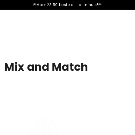
â–¡
🌸Voor 23:59 besteld =
al in huis!🌸
Cart
cart
Mix and Match