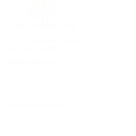
HML Dubai Chocolates® is een geregistreerd merk
gevestigd in Nederland.
Neem contact op
Spinding 10, 5431SN, NL
info@dubaichocolates.nl
KVK: 86660055
Track uw bestelling
Klantenondersteuning
Contact
Privacybeleid
Bestellen & Leveren
Algemene voorwaarden