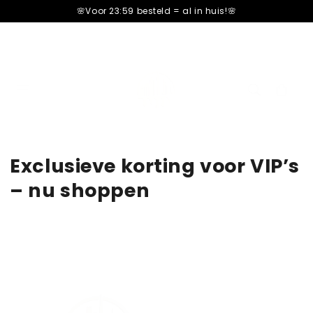
â–¡
🌸Voor 23:59 besteld =
al in huis!🌸
Cart
cart
Exclusieve korting voor VIP’s
– nu shoppen