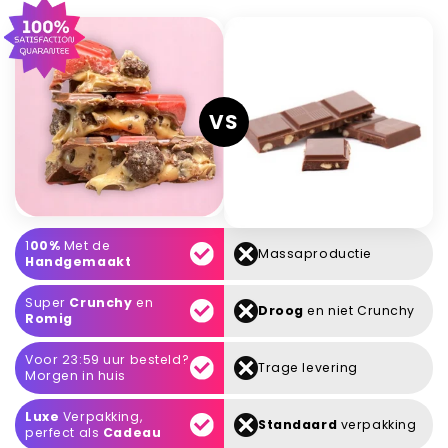
VS
1
00%
Met de
Massaproductie
Handgemaakt
Super
Crunchy
en
Droog
en niet Crunchy
Romig
Voor 23:59 uur besteld?
Trage levering
Morgen in huis
Luxe
Verpakking,
Standaard
verpakking
perfect als
Cadeau