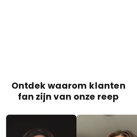
€15,95
€20,00
€20,0
20% OFF
Bueno Bliss Bar
Duba
ADD +
PRODUCTBESCHRIJVING
VERZENDINFORMATIE
VOEDINGSINFORMATIE
Ontdek waarom klanten
fan zijn van onze reep