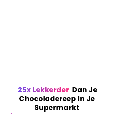
crunch
, en premium Belgische Callabaut
chocolade. Als we zeggen 'gevuld', dan bedoelen
we ook écht gevuld.
Het resultaat.
Simpelweg de nummer 1 Dubai
reep van Europa. De meest verkochte, de best
beoordeelde en de enige reep die de hype waard
is. Echte ingrediënten, echt vakmanschap en een
smaak die absoluut verslavend is.
Order before 23:59? Delivered the next business
day!
More than 1 million bars sold worldwide!
25x Lekkerder
Dan Je
Chocoladereep In Je
Supermarkt