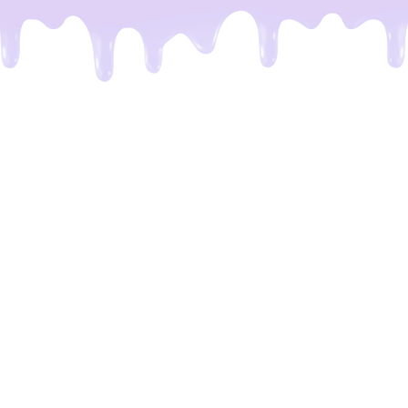
De meeste Dubai repen zijn
een leugen
Het probleem.
Je kent het wel. Je ziet op TikTok
die perfecte reep voorbijkomen: krakende
chocolade en vulling die eruit stroomt. Maar de
realiteit? Je krijgt een reep met drie kruimels vulling,