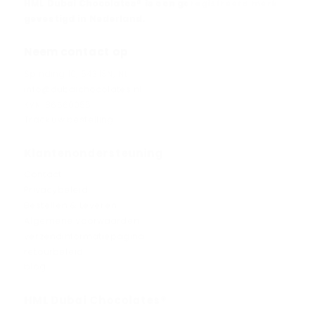
HML Dubai Chocolates® is een geregistreerd merk
gevestigd in Nederland.
Neem contact op
Spinding 10, 5431SN, NL
info@dubaichocolates.nl
KVK: 86660055
Track uw bestelling
Klantenondersteuning
Contact
Privacybeleid
Bestellen & Leveren
Algemene voorwaarden
verzendinformatiepagina
retourbeleid
blog
HML Dubai Chocolates®