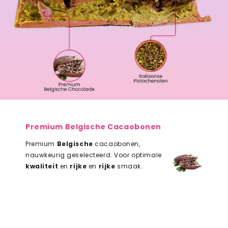
Premium Belgische Cacaobonen
Premium
Belgische
cacaobonen,
nauwkeurig geselecteerd. Voor optimale
kwaliteit
en
rijke
en
rijke
smaak.