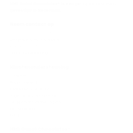
HML Dubai Chocolates® is een geregistreerd merk
gevestigd in Nederland.
Neem contact op
Spinding 10, 5431SN, NL
info@dubaichocolates.nl
KVK: 86660055
Track uw bestelling
Klantenondersteuning
Contact
Privacybeleid
Bestellen & Leveren
Algemene voorwaarden
verzendinformatiepagina
retourbeleid
blog
HML Dubai Chocolates®