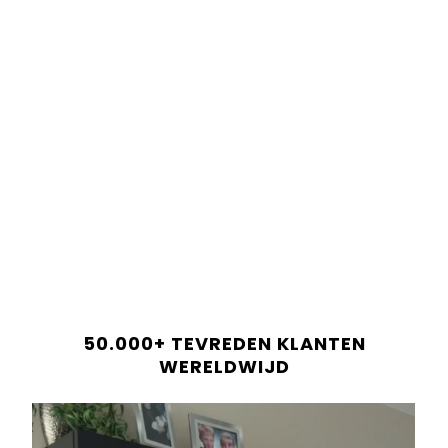
Order before 22:00 =
Same-day dispatch!
Shop now and pay later in 30 days.
Only
12
bars left in stock!
Shop now and pay later in 30 days.
ADD TO CART
Betaal altijd veilig en betrouwbaar.
PRODUCTBESCHRIJVING
LEVERINGSINFORMATIE
50.000+ TEVREDEN KLANTEN
RECENSIES
WERELDWIJD