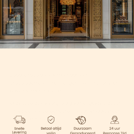
Dubai Chocolates is meer dan een
chocolademerk – we brengen luxe, innovatie en
passie samen in elk detail.
Onze Love Box is zorgvuldig samengesteld zodat
jij met één klik de perfecte mix van smaak, sfeer
en emotie in huis haalt.