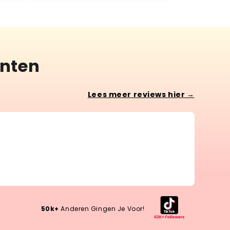
anten
Lees meer reviews hier →
Lotte 
Wow, w
Wow, wh
50k+
Anderen Gingen Je Voor!