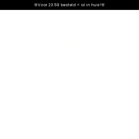
🌸Voor 23:59 besteld =
al in huis!🌸
Dubai Chocol
602+ Review
Pistachio & K
Romige Fudge & Crunchy