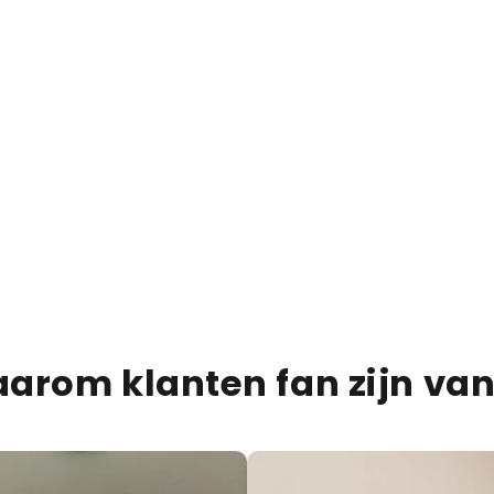
€13,95
€20,00
30% OFF
Dubai Chocolate Bar Mil
PRODUCTBESCHRIJVIN
VERZENDINFORMATIE
VOEDINGSINFORMATIE
arom klanten fan zijn van