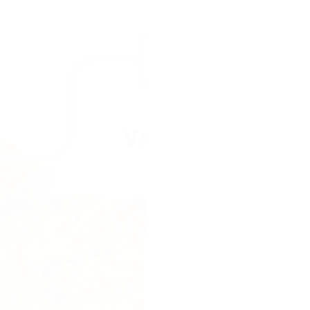
Het probleem.
Je
perfecte reep vo
vulling die eruit 
een reep met drie
Sahara. Een dure 
goedkope kitkat 
een hype, geen 
Onze missie.
Gen
reep maken die d
lekkerste van hee
zo waanzinnig sma
filters, geen bed
verwachtingen ov
Onze aanpak.
Te
kiezen met groen
goedkope chocola