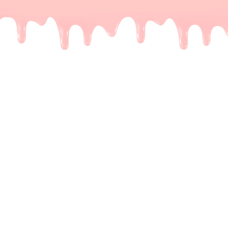
e Dubai repen zijn
gen