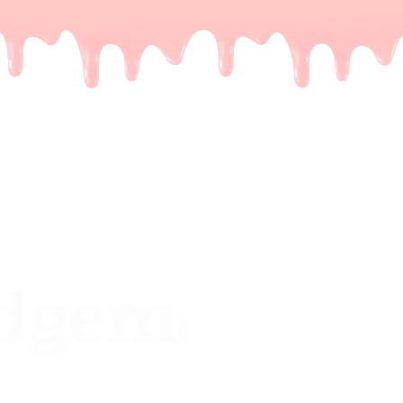
De meest
een leu