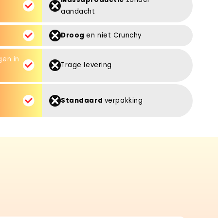
aandacht
Droog
en niet Crunchy
gen in
Trage levering
Standaard
verpakking