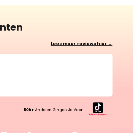
anten
Lees meer reviews hier →
Lotte 
Wow, w
Wow, wh
50k+
Anderen Gingen Je Voor!