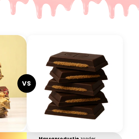
VS
Massaproductie
zonder