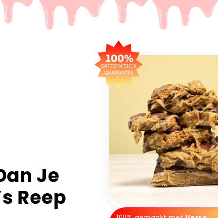
Dan Je
’s Reep
100% gemaakt met
Verse