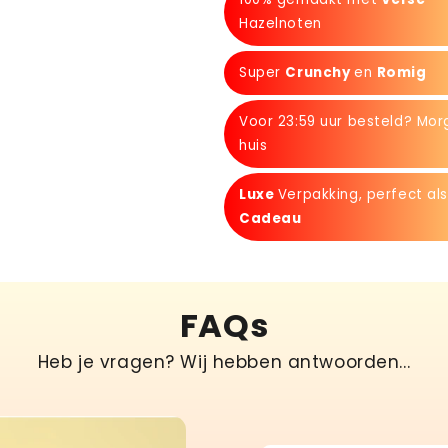
Hazelnoten
Super
Crunchy
en
Romig
Voor 23:59 uur besteld? Mor
huis
Luxe
Verpakking, perfect als
Cadeau
FAQs
Heb je vragen? Wij hebben antwoorden...