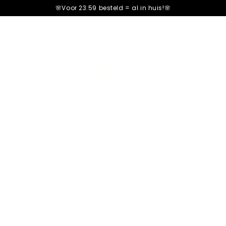
🌸Voor 23:59 besteld =
al in huis!🌸
Peanutbutter
602+ Review
Romige Fudge & Crunchy
Only
12
bars left in stock!