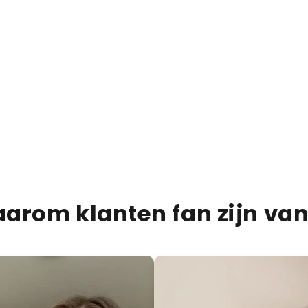
€13,95
€20,00
30% OFF
Dubai Chocolate Bar Mil
PRODUCTBESCHRIJVIN
VERZENDINFORMATIE
VOEDINGSINFORMATIE
arom klanten fan zijn van