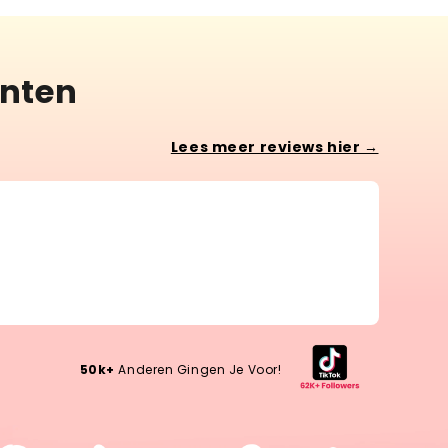
anten
Lees meer reviews hier →
Lotte 
Wow, w
Wow, wh
50k+
Anderen Gingen Je Voor!