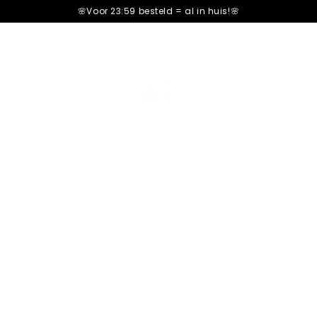
🌸Voor 23:59 besteld =
al in huis!🌸
Peanutbutter
602+ Review
Romige Fudge & Crunchy
Only
12
bars left in stock!