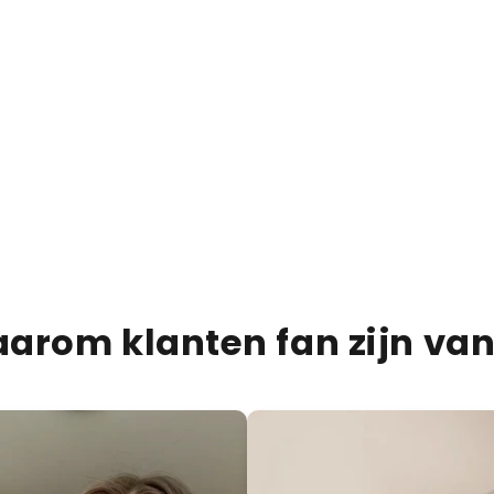
€13,95
€20,00
30% OFF
Dubai Chocolate Bar Mil
PRODUCTBESCHRIJVIN
VERZENDINFORMATIE
VOEDINGSINFORMATIE
arom klanten fan zijn van