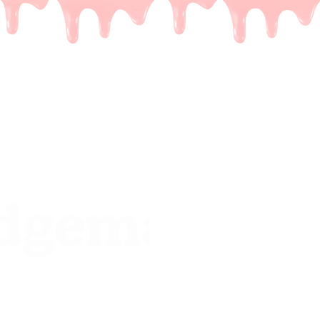
De meest
een leu
Het probleem.
Je