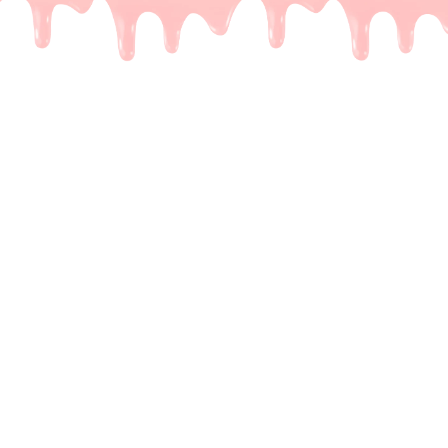
e Dubai repen zijn
gen
 kent het wel. Je ziet op TikTok die