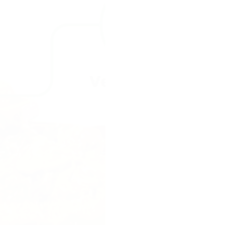
perfecte reep vo
vulling die eruit 
een reep met drie
Sahara. Een dure 
goedkope kitkat 
een hype, geen 
Onze missie.
Gen
reep maken die d
lekkerste van hee
zo waanzinnig sma
filters, geen bed
verwachtingen ov
Onze aanpak.
Te
kiezen met groen
goedkope chocola
Geen concessies.