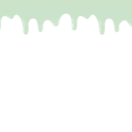
De meeste Dubai repen zijn
een leugen
Het probleem.
Je kent het wel. Je ziet op TikTok
die perfecte reep voorbijkomen: krakende