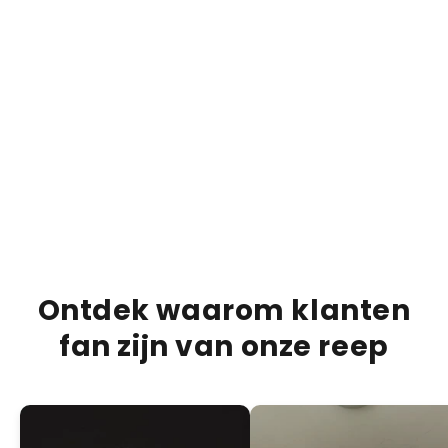
€13,95
€20,00
€20,0
30% OFF
Bueno Bliss Bar
Duba
ADD +
PRODUCTBESCHRIJVING
VERZENDINFORMATIE
VOEDINGSINFORMATIE
Ontdek waarom klanten
fan zijn van onze reep