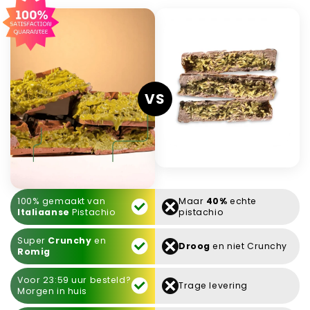
VS
100% gemaakt van
Maar
40%
echte
Italiaanse
Pistachio
pistachio
Super
Crunchy
en
Droog
en niet Crunchy
Romig
Voor 23:59 uur besteld?
Trage levering
Morgen in huis