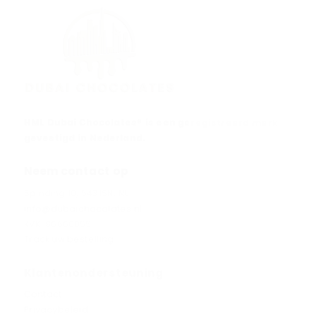
HML Dubai Chocolates® is een geregistreerd merk
gevestigd in Nederland.
Neem contact op
Spinding 10, 5431SN, NL
info@dubaichocolates.nl
KVK: 86660055
Track uw bestelling
Klantenondersteuning
Contact
Privacybeleid