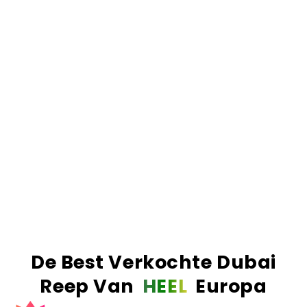
rommel), vers geroosterde knafeh voor die extreme
crunch
, en premium Belgische Callabaut
chocolade. Als we zeggen 'gevuld', dan bedoelen
we ook écht gevuld.
Het resultaat.
Simpelweg de nummer 1 Dubai
reep van Europa. De meest verkochte, de best
beoordeelde en de enige reep die de hype waard
is. Echte ingrediënten, echt vakmanschap en een
smaak die absoluut verslavend is.
Order before 23:59? Delivered the next business
day!
More than 1 million bars sold worldwide!
De Best Verkochte Dubai
Reep Van
HEEL
Europa