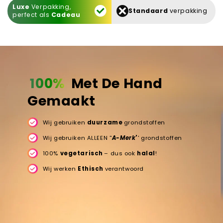
Luxe
Verpakking,
Standaard
verpakking
perfect als
Cadeau
100%
Met De Hand
Gemaakt
Wij gebruiken
duurzame
grondstoffen
Wij gebruiken ALLEEN ''
A-Merk
'
' grondstoffen
100%
vegetarisch
– dus ook
halal
!
Wij werken
Ethisch
verantwoord