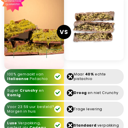
VS
100% gemaakt van
Maar
40%
echte
Italiaanse
Pistachio
pistachio
Super
Crunchy
en
Droog
en niet Crunchy
Romig
Voor 23:59 uur besteld?
Trage levering
Morgen in huis
Luxe
Verpakking,
Standaard
verpakking
perfect als
Cadeau