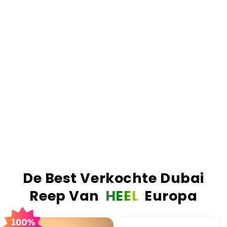
chocolade. Als we zeggen 'gevuld', dan bedoelen
we ook écht gevuld.
Het resultaat.
Simpelweg de nummer 1 Dubai
reep van Europa. De meest verkochte, de best
beoordeelde en de enige reep die de hype waard
is. Echte ingrediënten, echt vakmanschap en een
smaak die absoluut verslavend is.
Order before 23:59? Delivered the next business
day!
More than 1 million bars sold worldwide!
De Best Verkochte Dubai
Reep Van
HEEL
Europa