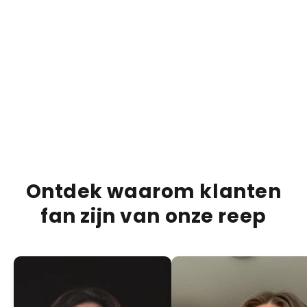
€13,95
€20,00
€20,0
30% OFF
Bueno Bliss Bar
Duba
ADD +
PRODUCTBESCHRIJVING
VERZENDINFORMATIE
VOEDINGSINFORMATIE
Ontdek waarom klanten
fan zijn van onze reep