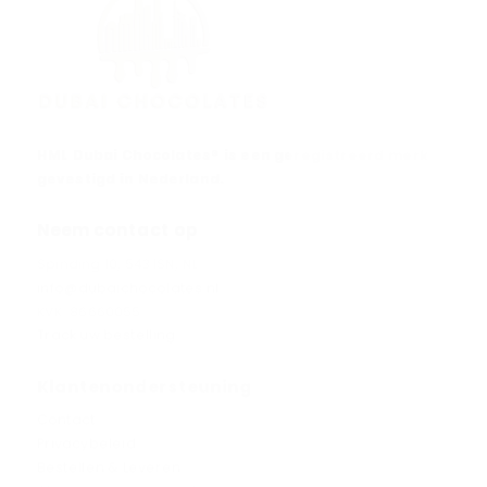
HML Dubai Chocolates® is een geregistreerd merk
gevestigd in Nederland.
Neem contact op
Spinding 10, 5431SN, NL
info@dubaichocolates.nl
KVK: 86660055
Track uw bestelling
Klantenondersteuning
Contact
Privacybeleid
Bestellen & Leveren