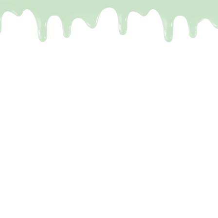
De meeste Dubai repen zijn
een leugen
Het probleem.
Je kent het wel. Je ziet op TikTok
die perfecte reep voorbijkomen: krakende
chocolade en vulling die eruit stroomt. Maar de
realiteit? Je krijgt een reep met drie kruimels vulling,