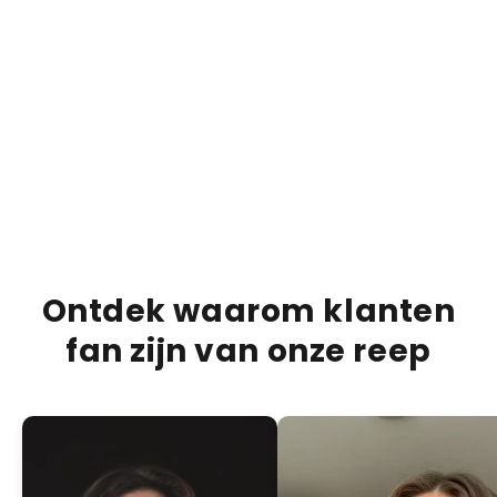
€13,95
€20,00
€20,0
30% OFF
Bueno Bliss Bar
Duba
ADD +
PRODUCTBESCHRIJVING
VERZENDINFORMATIE
VOEDINGSINFORMATIE
Ontdek waarom klanten
fan zijn van onze reep