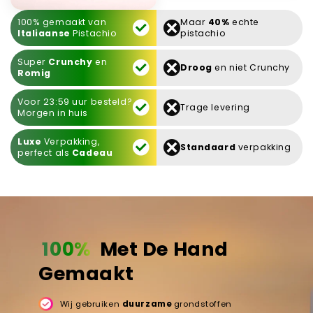
100% gemaakt van
Maar
40%
echte
Italiaanse
Pistachio
pistachio
Super
Crunchy
en
Droog
en niet Crunchy
Romig
Voor 23:59 uur besteld?
Trage levering
Morgen in huis
Luxe
Verpakking,
Standaard
verpakking
perfect als
Cadeau
100%
Met De Hand
Gemaakt
Wij gebruiken
duurzame
grondstoffen