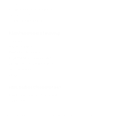
Spinding 10, 5431SN, NL
info@dubaichocolates.nl
KVK: 86660055
Track uw bestelling
Klantenondersteuning
Contact
Privacybeleid
Bestellen & Leveren
Algemene voorwaarden
verzendinformatiepagina
retourbeleid
blog
HML Dubai Chocolates®
Alles Over Dubai Chocolade
Over Ons