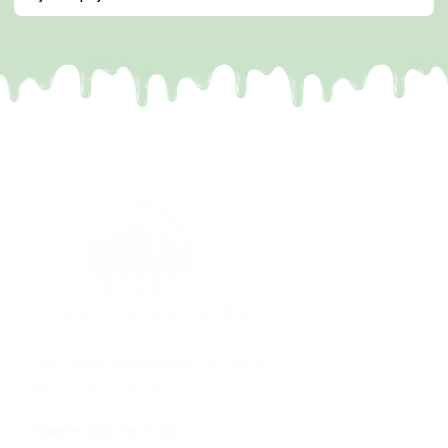
HML Dubai Chocolates® is een geregistreerd merk
gevestigd in Nederland.
Neem contact op