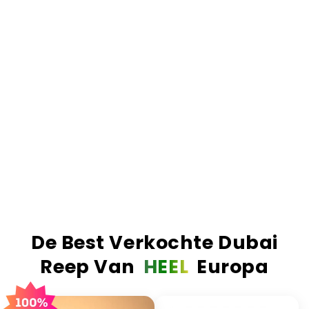
chocolade. Als we zeggen 'gevuld', dan bedoelen
we ook écht gevuld.
Het resultaat.
Simpelweg de nummer 1 Dubai
reep van Europa. De meest verkochte, de best
beoordeelde en de enige reep die de hype waard
is. Echte ingrediënten, echt vakmanschap en een
smaak die absoluut verslavend is.
Order before 23:59? Delivered the next business
day!
More than 1 million bars sold worldwide!
De Best Verkochte Dubai
Reep Van
HEEL
Europa