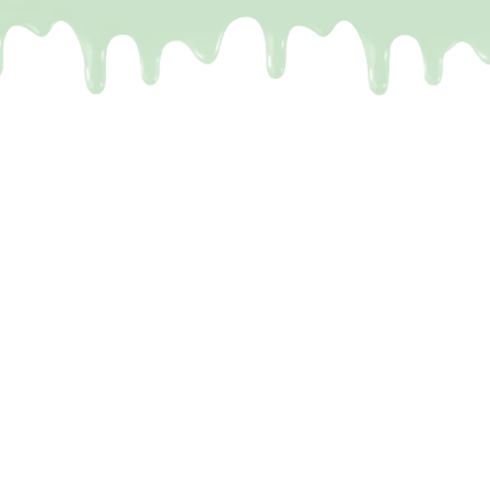
De meeste Dubai repen zijn
een leugen
Het probleem.
Je kent het wel. Je ziet op TikTok
die perfecte reep voorbijkomen: krakende
chocolade en vulling die eruit stroomt. Maar de
realiteit? Je krijgt een reep met drie kruimels vulling,