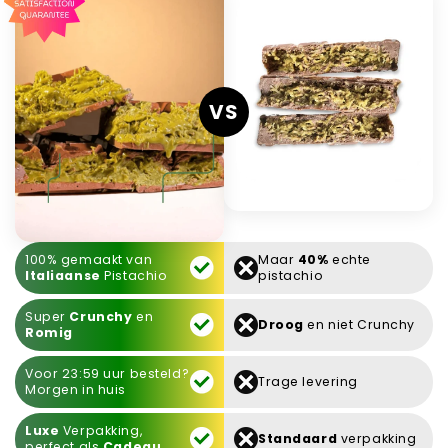
VS
100% gemaakt van
Maar
40%
echte
Italiaanse
Pistachio
pistachio
Super
Crunchy
en
Droog
en niet Crunchy
Romig
Voor 23:59 uur besteld?
Trage levering
Morgen in huis
Luxe
Verpakking,
Standaard
verpakking
perfect als
Cadeau