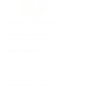
HML Dubai Chocolates® is een geregistreerd merk
gevestigd in Nederland.
Neem contact op
Spinding 10, 5431SN, NL
info@dubaichocolates.nl
KVK: 86660055
Track uw bestelling
Klantenondersteuning
Contact
Privacybeleid
Bestellen & Leveren