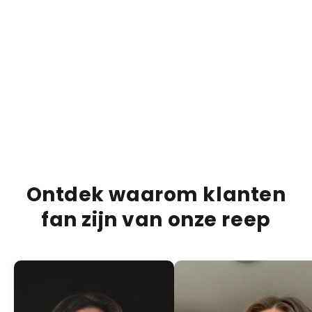
€13,95
€20,00
€20,0
30% OFF
Bueno Bliss Bar
Duba
ADD +
PRODUCTBESCHRIJVING
VERZENDINFORMATIE
VOEDINGSINFORMATIE
Ontdek waarom klanten
fan zijn van onze reep