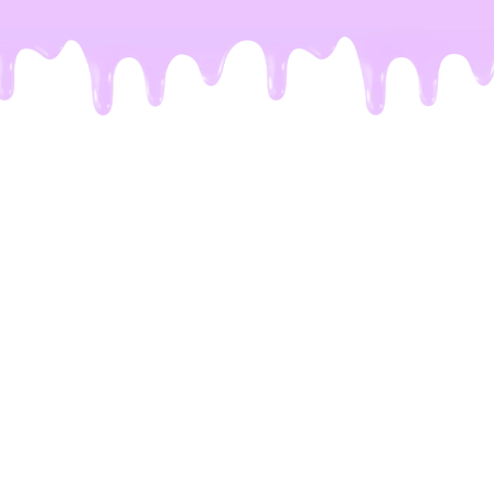
De meeste Dubai repen zijn
een leugen
Het probleem.
Je kent het wel. Je ziet op TikTok
die perfecte reep voorbijkomen: krakende
chocolade en vulling die eruit stroomt. Maar de