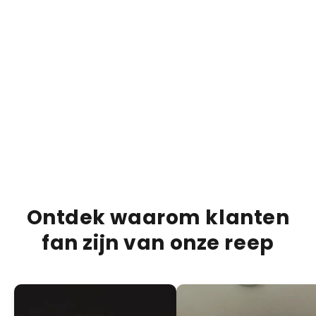
€15,95
€20,00
€20,0
20% OFF
Brownie Fudge Bar
Buen
ADD +
PRODUCTBESCHRIJVING
VERZENDINFORMATIE
VOEDINGSINFORMATIE
Ontdek waarom klanten
fan zijn van onze reep