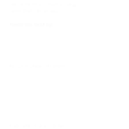
HML Dubai Chocolates® is een geregistreerd merk
gevestigd in Nederland.
Neem contact op
Spinding 10, 5431SN, NL
info@dubaichocolates.nl
KVK: 86660055
Track uw bestelling
Klantenondersteuning
Contact
Privacybeleid
Bestellen & Leveren
Algemene voorwaarden
verzendinformatiepagina
retourbeleid
blog
HML Dubai Chocolates®