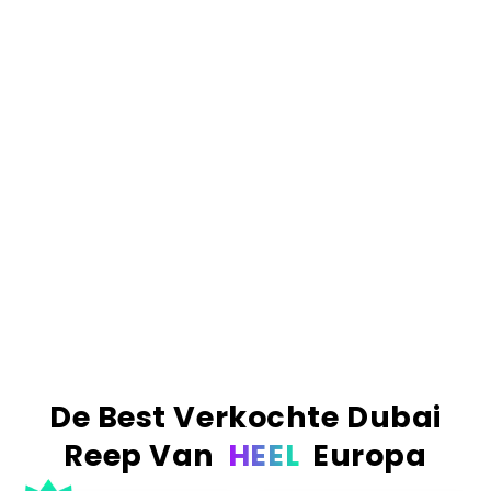
rommel), vers geroosterde knafeh voor die extreme
crunch
, en premium Belgische Callabaut
chocolade. Als we zeggen 'gevuld', dan bedoelen
we ook écht gevuld.
Het resultaat.
Simpelweg de nummer 1 Dubai
reep van Europa. De meest verkochte, de best
beoordeelde en de enige reep die de hype waard
is. Echte ingrediënten, echt vakmanschap en een
smaak die absoluut verslavend is.
Order before 23:59? Delivered the next business
day!
More than 1 million bars sold worldwide!
De Best Verkochte Dubai
Reep Van
HEEL
Europa