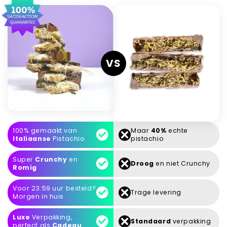
VS
100% gemaakt van
Maar
40%
echte
Italiaanse
Pistachio
pistachio
Super
Crunchy
en
Droog
en niet Crunchy
Romig
Voor 23:59 uur besteld?
Trage levering
Morgen in huis
Luxe
Verpakking,
Standaard
verpakking
perfect als
Cadeau