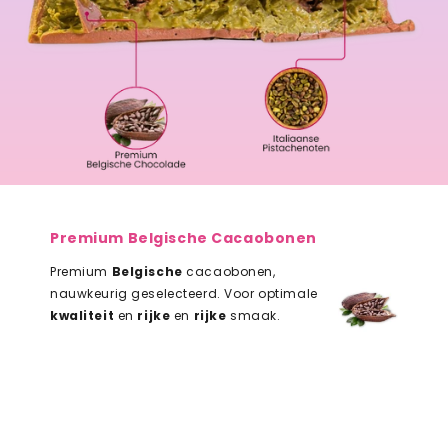
Premium Belgische Cacaobonen
Premium
Belgische
cacaobonen,
nauwkeurig geselecteerd. Voor optimale
kwaliteit
en
rijke
en
rijke
smaak.