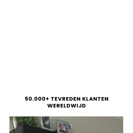
Only
12
bars left in stock!
Order before 22:00 =
Same-day dispatch!
Shop now and pay later in 30 days.
Only
12
bars left in stock!
Shop now and pay later in 30 days.
ADD TO CART
Betaal altijd veilig en betrouwbaar.
LEVERINGSINFORMATIE
50.000+ TEVREDEN KLANTEN
RECENSIES
WERELDWIJD