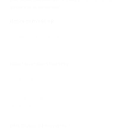
HML Dubai Chocolates® is een geregistreerd merk
gevestigd in Nederland.
Neem contact op
Spinding 10, 5431SN, NL
info@dubaichocolates.nl
KVK: 86660055
Track uw bestelling
Klantenondersteuning
Contact
Privacybeleid
Bestellen & Leveren
Algemene voorwaarden
verzendinformatiepagina
retourbeleid
blog
HML Dubai Chocolates®