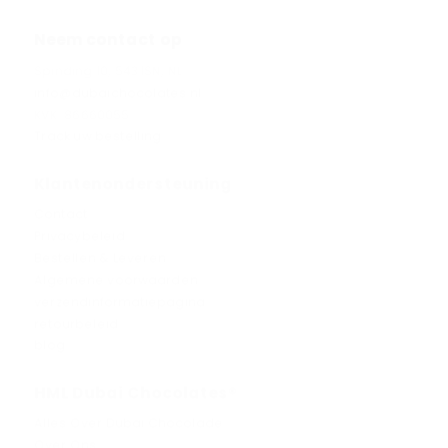
Neem contact op
Spinding 10, 5431SN, NL
info@dubaichocolates.nl
KVK: 86660055
Track uw bestelling
Klantenondersteuning
Contact
Privacybeleid
Bestellen & Leveren
Algemene voorwaarden
verzendinformatiepagina
retourbeleid
blog
HML Dubai Chocolates®
Alles Over Dubai Chocolade
Over Ons