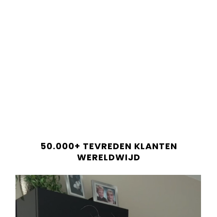
Order before 22:00 =
Same-day dispatch!
Shop now and pay later in 30 days.
Only
12
bars left in stock!
Shop now and pay later in 30 days.
ADD TO CART
Betaal altijd veilig en betrouwbaar.
LEVERINGSINFORMATIE
50.000+ TEVREDEN KLANTEN
RECENSIES
WERELDWIJD