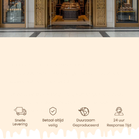
Dubai Chocolates is meer dan een
chocolademerk – we brengen luxe, innovatie en
passie samen in elk detail.
Onze Love Box is zorgvuldig samengesteld zodat
jij met één klik de perfecte mix van smaak, sfeer
en emotie in huis haalt.