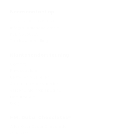
Neem contact op
Spinding 10, 5431SN, NL
info@dubaichocolates.nl
KVK: 86660055
Track uw bestelling
Klantenondersteuning
Contact
Privacybeleid
Bestellen & Leveren
Algemene voorwaarden
verzendinformatiepagina
retourbeleid
blog
HML Dubai Chocolates®
Alles Over Dubai Chocolade
Over Ons