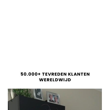
Order before 22:00 =
Same-day dispatch!
Shop now and pay later in 30 days.
Only
12
bars left in stock!
Shop now and pay later in 30 days.
ADD TO CART
Betaal altijd veilig en betrouwbaar.
LEVERINGSINFORMATIE
50.000+ TEVREDEN KLANTEN
RECENSIES
WERELDWIJD