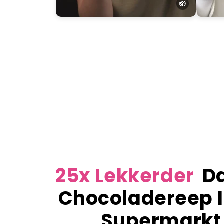
25x Lekkerder
Da
Chocoladereep I
Supermarkt