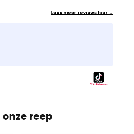
Lees meer reviews hier →
Lotte 
Wow, w
Wow, wh
 onze reep