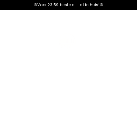
🌸Voor 23:59 besteld =
al in huis!🌸
Try All Flavo
82 Reviews
Stel Je Eigen Chocolade