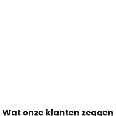
IN 
Beta
2.
C
The
0
/
0
selected
€87
IN WINKELMANDJ
Wat onze klanten zeggen