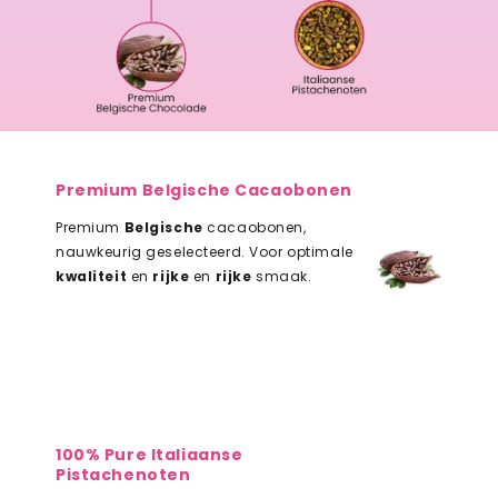
Premium Belgische Cacaobonen
Premium
Belgische
cacaobonen,
nauwkeurig geselecteerd. Voor optimale
kwaliteit
en
rijke
en
rijke
smaak.
100% Pure Italiaanse
Pistachenoten