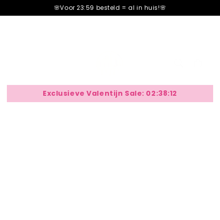
â–¡
🌸Voor 23:59 besteld =
al in huis!🌸
Cart
cart
Exclusieve Valentijn Sale:
02:38:12
Rosemary &amp; White Ginger
Nog maar
12
Pakketten op voorraad!