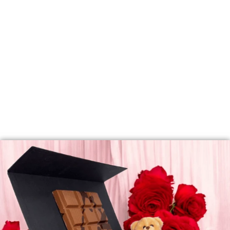
Vóór 17:00 besteld =
Morgen al in Huis!
Shop nu. Betaal tot en met 30 dagen later
ADD TO CART
Betaal altijd veilig en betrouwbaar.
PRODUCTBESCHRIJVING
LEVERINGSINFORMATIE
RECENSIES