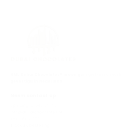
HML Dubai Chocolates® is een geregistreerd merk
gevestigd in Nederland.
Neem contact op
Spinding 10, 5431SN, NL
info@dubaichocolates.nl
KVK: 86660055
Track uw bestelling