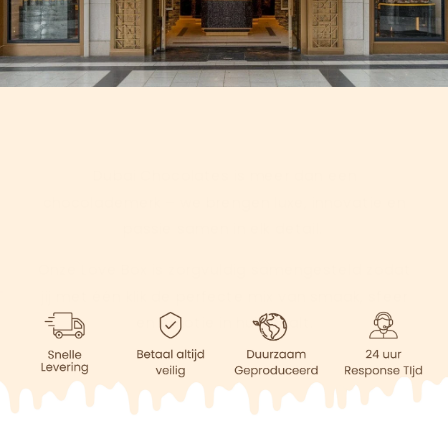
Dubai Chocolates is meer dan een
chocolademerk – we brengen luxe, innovatie en
passie samen in elk detail.
Onze Love Box is zorgvuldig samengesteld zodat
jij met één klik de perfecte mix van smaak, sfeer
en emotie in huis haalt.