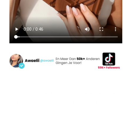
Dubai Chocolates brengt pure luxe en verfijnde
smaken samen. Ontdek het zelf en bestel
vandaag nog!
US VS. THEM