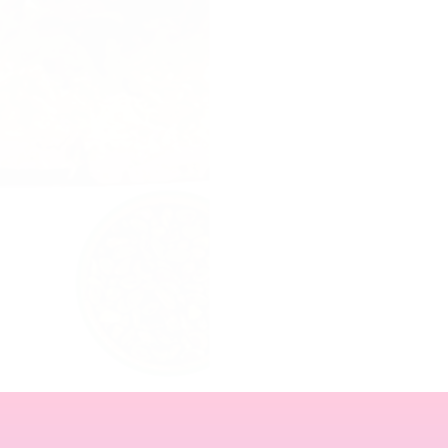
knafeh voor die
Belgische Callab
'gevuld', dan be
Het resultaat.
Si
van Europa. De m
en de enige reep 
ingrediënten, e
absoluut verslave
Voor 23:59 b
Meer dan 1 M