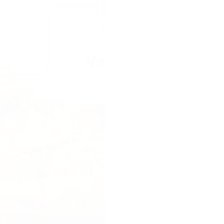
vulling die eruit 
een reep met drie
Sahara. Een dure 
goedkope kitkat 
een hype, geen 
Onze missie.
Gen
reep maken die d
lekkerste van hee
zo waanzinnig sma
filters, geen bed
verwachtingen ov
Onze aanpak.
Te
kiezen met groen
goedkope chocola
Geen concessies.
pistachepasta (z