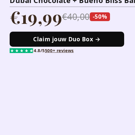
Dubai Chocolate + Bueno Bliss Ba
€19,99
€40,00
-50%
Claim jouw Duo Box →
4.8/5
500+ reviews