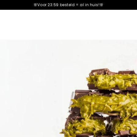
🌸Voor 23:59 besteld =
al in huis!🌸