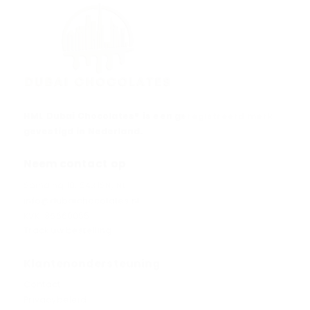
HML Dubai Chocolates® is een geregistreerd merk
gevestigd in Nederland.
Neem contact op
Spinding 10, 5431SN, NL
info@dubaichocolates.nl
KVK: 86660055
Track uw bestelling
Klantenondersteuning
Contact
Privacybeleid