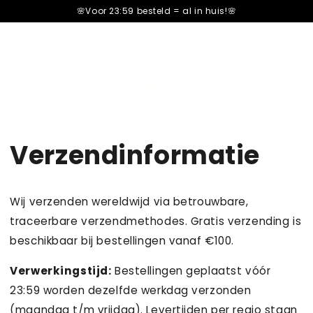
â–¡
🌸Voor 23:59 besteld =
al in huis!🌸
Carrello
cart
Verzendinformatie
Wij verzenden wereldwijd via betrouwbare,
traceerbare verzendmethodes. Gratis verzending is
beschikbaar bij bestellingen vanaf €100.
Verwerkingstijd:
Bestellingen geplaatst vóór
23:59 worden dezelfde werkdag verzonden
(maandag t/m vrijdag). Levertijden per regio staan