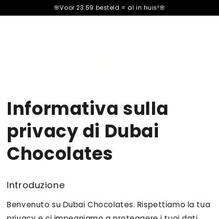
â–¡
🌸Voor 23:59 besteld =
al in huis!🌸
Carrello
cart
Informativa sulla
privacy di Dubai
Chocolates
Introduzione
Benvenuto su Dubai Chocolates. Rispettiamo la tua
privacy e ci impegniamo a proteggere i tuoi dati