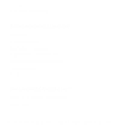
KVK: 86660055
Track uw bestelling
Klantenondersteuning
Contact
Privacybeleid
Bestellen & Leveren
Algemene voorwaarden
verzendinformatiepagina
retourbeleid
blog
HML Dubai Chocolates®
Alles Over Dubai Chocolade
Over Ons
© 2026, HML Dubai Chocolates®️. Tutti i diritti riservati.
Metodi