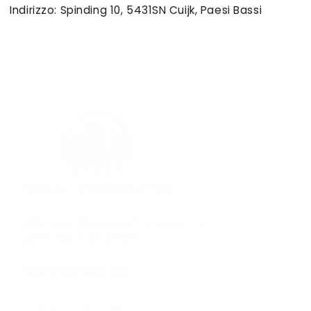
Indirizzo: Spinding 10, 5431SN Cuijk, Paesi Bassi
HML Dubai Chocolates® is een geregistreerd merk
gevestigd in Nederland.
Neem contact op
Spinding 10, 5431SN, NL
info@dubaichocolates.nl