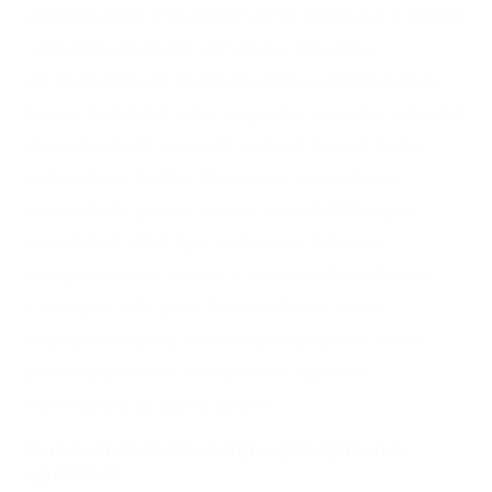
rappresenta indubbiamente glamour e attira
visitatori da tutto il mondo. Ma oltre
all'architettura spettacolare e agli hotel di
lusso, Dubai ha una sorpresa in serbo: varietà
di cioccolato squisite con un tocco delle
Mille e Una Notte. Chi crede che il buon
cioccolato possa venire solo dall'Europa
cambierà idea qui. In questo articolo
scoprirai cosa rende il cioccolato di Dubai
così speciale, perché stabilisce nuovi
standard come cioccolato arabo e come
puoi acquistare facilmente questo
cioccolato di lusso online.
Cosa rende il cioccolato di Dubai così
speciale?