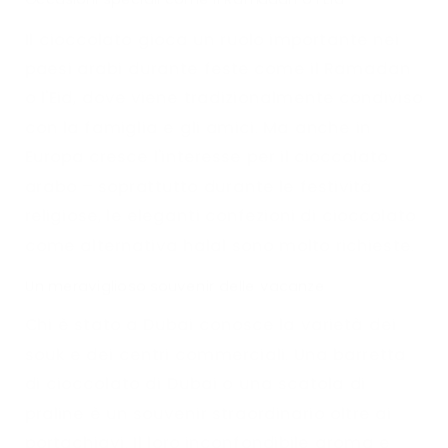
Il cioccolato gioca un ruolo importante nei
paesi arabi durante feste come il Ramadan
o l'Eid, dove viene tradizionalmente condiviso
con la famiglia e gli amici. Ma anche in
Europa cresce l'interesse per il cioccolato
arabo – soprattutto durante le festività
religiose, le eleganti confezioni di cioccolato
come alternativa halal sono molto richieste.
Un meraviglioso souvenir delle vacanze
Chi è stato a Dubai conosce la varietà dei
souk e dei centri commerciali. Una barretta
di cioccolato di Dubai o una scatola di
praline è un souvenir straordinario oltre ai
portachiavi. Il loro inconfondibile aroma e