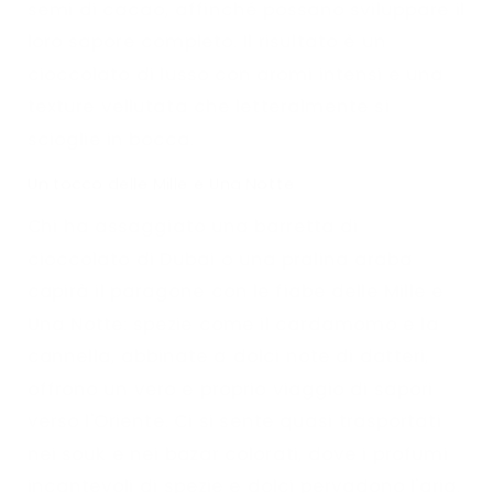
semi di cacao, affinché possano sviluppare il
loro sapore completo. Il risultato è un
cioccolato di lusso con aromi intensi e una
texture vellutata che letteralmente si
scioglie in bocca.
Un tocco delle Mille e Una Notte
Chi ha assaggiato una barretta di
cioccolato di Dubai o una pralina araba
capirà il paragone con le fiabe delle Mille e
Una Notte: spezie come il cardamomo e la
cannella, abbinate a dolci note di datteri,
offrono un vero e proprio viaggio di sapori
verso l'Oriente. Ci si sente quasi trasportati
nei souk e nei bazar colorati, dove i profumi
incantevoli di spezie e dolci pervadono l'aria.