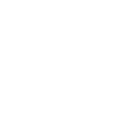
Un aspetto importante nell'acquisto di cibo
online è l'attenzione alla freschezza e alla
qualità. Su dubaichocolates.de collaboriamo
solo con produttori selezionati che scelgono
attentamente i loro ingredienti e li
controllano regolarmente. Ogni varietà
riceve così il sapore autentico di Dubai –
fresco e di alta qualità, come se venisse
direttamente da uno degli atelier locali. I
rigorosi controlli garantiscono che riceverai
cioccolato arabo in perfette condizioni.
Spedizione veloce
Grazie a metodi di spedizione speciali e un
imballaggio sicuro, il tuo cioccolato di Dubai