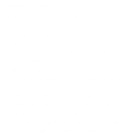
Ingredienti lussuosi
Il cioccolato di Dubai non è solo cioccolato –
è un'esperienza di gusto basata su
ingredienti di alta qualità e aromi esotici.
Oltre ai migliori semi di cacao, spesso
vengono utilizzati ingredienti tipici della
regione come datteri, acqua di rose,
cardamomo o anche zafferano. In
particolare, lo zafferano, una delle spezie più
costose al mondo, conferisce ad alcune
creazioni di cioccolato un sapore
straordinario. Anche l'uso di pistacchi e
mandorle viene spesso celebrato, creando
una texture aggiuntiva e contrasti di colore.
Queste combinazioni fanno sì che il