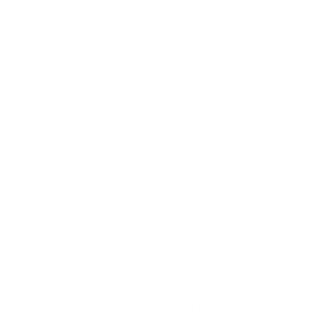
Il cioccolato di Dubai è il regalo perfetto per
ogni occasione – che si tratti di un
compleanno, un anniversario, un matrimonio
o come regalo aziendale. Le confezioni
eleganti e gli aromi straordinari lasceranno
sicuramente un'impressione duratura. Poiché
molte persone non hanno mai provato il
cioccolato arabo, con il "cioccolato di Dubai"
si suscita automaticamente curiosità e
spunti di conversazione.
Quando si pensa a Dubai, la prima cosa che
viene in mente sono i grattacieli, le auto di
lusso e i giganteschi centri commerciali. La
metropoli degli Emirati Arabi Uniti