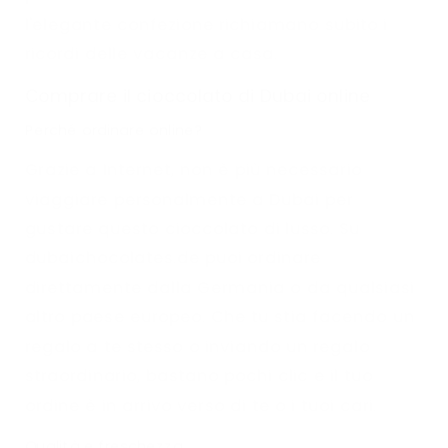
l'elegante confezione richiamano subito i
ricordi delle vacanze a casa.
Comprare il cioccolato di Dubai online
Perché ordinare online?
Grazie a Internet, non è più necessario
viaggiare personalmente a Dubai per
gustare questo cioccolato di lusso. Su
dubaichocolates.de puoi ordinare
direttamente dalla Germania o da qualsiasi
altro paese europeo. Che tu stia facendo un
regalo a te stesso o inviando un regalo
straordinario, bastano pochi clic e il tuo
ordine è in arrivo verso di te o i tuoi cari.
Qualità e freschezza