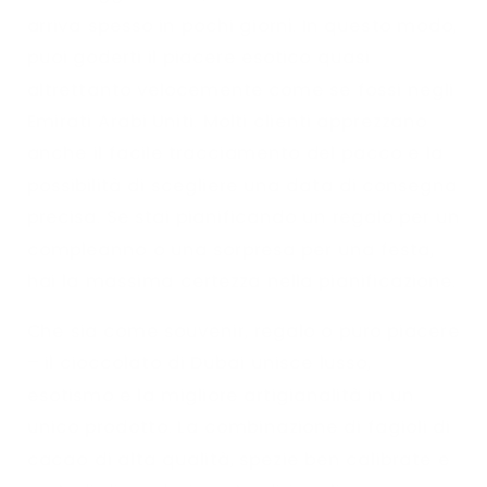
arriva spesso in pochi giorni. In questo modo,
puoi goderti il piacere esotico quasi
altrettanto velocemente come se fossi negli
Emirati Arabi Uniti. Molti clienti apprezzano
anche il facile tracciamento del pacco e la
possibilità di scegliere una data di consegna
precisa. Se stai pianificando un regalo per un
compleanno o una sorpresa per una festa,
hai la massima certezza nella pianificazione.
Che sia come souvenir, regalo o puro piacere
– il cioccolato di Dubai unisce lusso,
esotismo e la migliore artigianalità in un
unico prodotto. La combinazione di fagioli di
cacao di alta qualità, spezie ben calibrate e