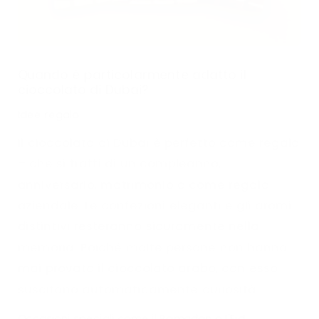
Quando è particolarmente adatto il
cioccolato di Dubai?
Idee regalo
Il cioccolato di Dubai è perfetto come regalo
– che si tratti di un compleanno,
anniversario, matrimonio o come regalo
aziendale. Le confezioni eleganti e gli aromi
distintivi resteranno sicuramente nella
memoria. Poiché molte persone non hanno
mai provato il cioccolato arabo, con esso
suscitano automaticamente curiosità.
Occasioni speciali come il Ramadan o l'Eid