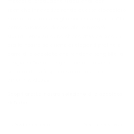
metodi di produzione tradizionali con
tecniche innovative rende questo cioccolato
arabo un vero consiglio per i buongustai. Chi
cerca qualcosa di speciale lo troverà
sicuramente su dubaichocolates.de. Scopri
ora la nostra selezione di eleganti praline e
barre di cioccolato che rendono tangibile la
magia di Dubai in ogni morso e lasciati
sedurre da un'esperienza di gusto di
altissima classe.
Scopri ora: La nostra selezione di cioccolato
di Dubai
Post precedente
Post successivo