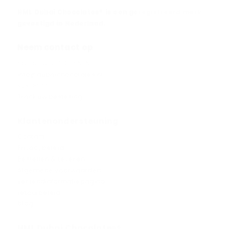
HML Dubai Chocolates® is een geregistreerd merk
gevestigd in Nederland.
Neem contact op
Spinding 10, 5431SN, NL
info@dubaichocolates.nl
KVK: 86660055
Track uw bestelling
Klantenondersteuning
Contact
Privacybeleid
Bestellen & Leveren
Algemene voorwaarden
verzendinformatiepagina
retourbeleid
blog
HML Dubai Chocolates®