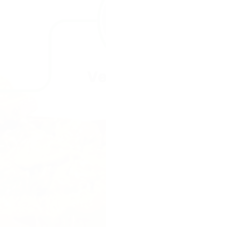
perfecte reep vo
vulling die eruit 
een reep met drie
Sahara. Een dure 
goedkope kitkat 
een hype, geen 
Onze missie.
Gen
reep maken die d
lekkerste van hee
zo waanzinnig sma
filters, geen bed
verwachtingen ov
Onze aanpak.
Te
kiezen met groen
goedkope chocola
Geen concessies.