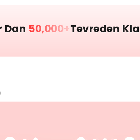
r Dan
50,000+
Tevreden Kl
!