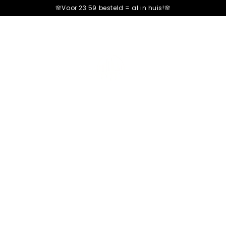
🌸Voor 23:59 besteld =
al in huis!🌸
Barretta Buen
602+ Review
Romige Hazelnootvulling
Nog maar
12
repen op vo