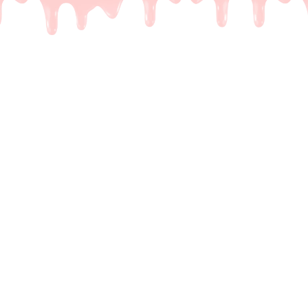
e Dubai repen zijn
gen
 kent het wel. Je ziet op TikTok die