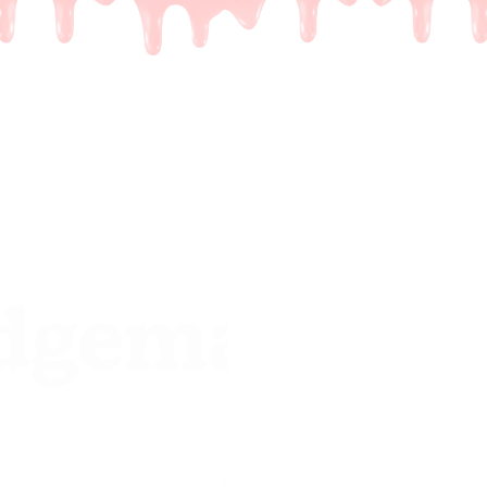
De meest
een leu
Het probleem.
Je