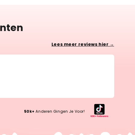
anten
Lees meer reviews hier →
Lotte 
Wow, s
Wow, si
50k+
Anderen Gingen Je Voor!