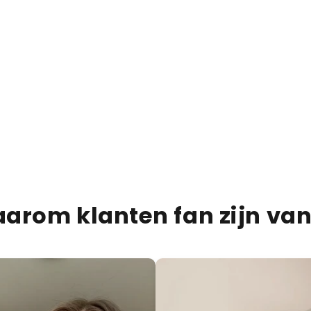
€13,95
€20,00
30% KORTING
Dubai Chocolate barretta 
PRODUCTBESCHRIJVIN
VERZENDINFORMATIE
VOEDINGSINFORMATIE
arom klanten fan zijn van