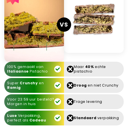
VS
100% gemaakt van
Maar
40%
echte
Italiaanse
Pistachio
pistachio
Super
Crunchy
en
Droog
en niet Crunchy
Romig
Voor 23:59 uur besteld?
Trage levering
Morgen in huis
Luxe
Verpakking,
Standaard
verpakking
perfect als
Cadeau