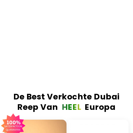
chocolade. Als we zeggen 'gevuld', dan bedoelen
we ook écht gevuld.
Het resultaat.
Simpelweg de nummer 1 Dubai
reep van Europa. De meest verkochte, de best
beoordeelde en de enige reep die de hype waard
is. Echte ingrediënten, echt vakmanschap en een
smaak die absoluut verslavend is.
Voor 23:59 besteld? Volgende werkdag al in huis!
Meer dan 1 Miljoen repen wereldwijd verkocht!
De Best Verkochte Dubai
Reep Van
HEEL
Europa