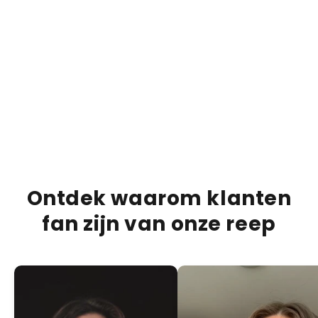
€13,95
€20,00
€20,0
30% KORTING
Bueno Bliss Barretta
Duba
VOEG TOE +
PRODUCTBESCHRIJVING
VERZENDINFORMATIE
VOEDINGSINFORMATIE
Ontdek waarom klanten
fan zijn van onze reep