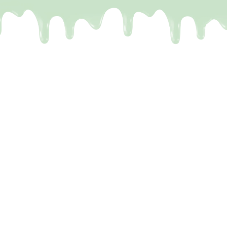
De meeste Dubai repen zijn
een leugen
Het probleem.
Je kent het wel. Je ziet op TikTok
die perfecte reep voorbijkomen: krakende
chocolade en vulling die eruit stroomt. Maar de
realiteit? Je krijgt een reep met drie kruimels vulling,