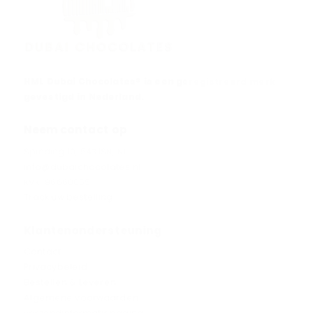
HML Dubai Chocolates® is een geregistreerd merk
gevestigd in Nederland.
Neem contact op
Spinding 10, 5431SN, NL
info@dubaichocolates.nl
KVK: 86660055
Track uw bestelling
Klantenondersteuning
Contact
Privacybeleid
Bestellen & Leveren
Algemene voorwaarden
verzendinformatiepagina