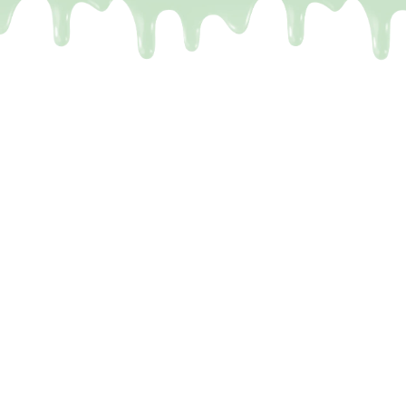
e Dubai repen zijn
gen
 kent het wel. Je ziet op TikTok die