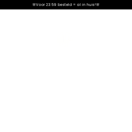
🌸Voor 23:59 besteld =
al in huis!🌸
Barretta di C
602+ Review
Romige Pistachevulling &
Nog maar
12
repen op vo