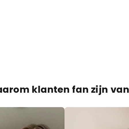
€15,95
€20,00
20% KORTING
Brownie Fudge Bar
PRODUCTBESCHRIJVIN
VERZENDINFORMATIE
VOEDINGSINFORMATIE
arom klanten fan zijn van