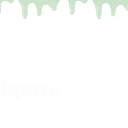
De meest
een leu
Het probleem.
Je