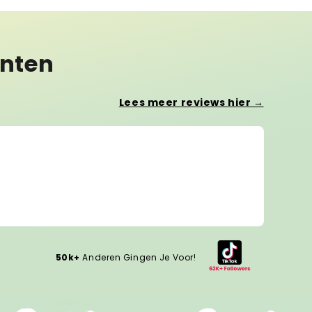
anten
Lees meer reviews hier →
Lotte 
Wow, s
Wow, si
50k+
Anderen Gingen Je Voor!