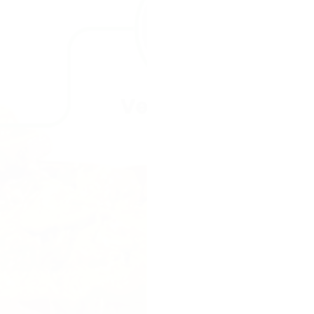
perfecte reep vo
vulling die eruit 
een reep met drie
Sahara. Een dure 
goedkope kitkat 
een hype, geen 
Onze missie.
Gen
reep maken die d
lekkerste van hee
zo waanzinnig sma
filters, geen bed
verwachtingen ov
Onze aanpak.
Te
kiezen met groen
goedkope chocola
Geen concessies.