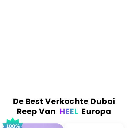
rommel), vers geroosterde knafeh voor die extreme
crunch
, en premium Belgische Callabaut
chocolade. Als we zeggen 'gevuld', dan bedoelen
we ook écht gevuld.
Het resultaat.
Simpelweg de nummer 1 Dubai
reep van Europa. De meest verkochte, de best
beoordeelde en de enige reep die de hype waard
is. Echte ingrediënten, echt vakmanschap en een
smaak die absoluut verslavend is.
Voor 23:59 besteld? Volgende werkdag al in huis!
Meer dan 1 Miljoen repen wereldwijd verkocht!
De Best Verkochte Dubai
Reep Van
HEEL
Europa