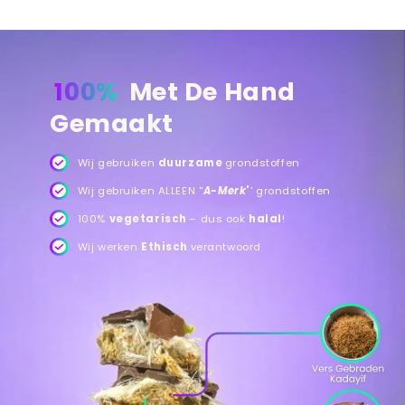
100%
Met De Hand
Gemaakt
Wij gebruiken
duurzame
grondstoffen
Wij gebruiken ALLEEN ''
A-Merk
'
' grondstoffen
100%
vegetarisch
– dus ook
halal
!
Wij werken
Ethisch
verantwoord