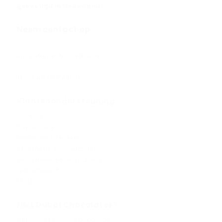
gevestigd in Nederland.
Neem contact op
Spinding 10, 5431SN, NL
info@dubaichocolates.nl
KVK: 86660055
Track uw bestelling
Klantenondersteuning
Contact
Privacybeleid
Bestellen & Leveren
Algemene voorwaarden
verzendinformatiepagina
retourbeleid
blog
HML Dubai Chocolates®
Alles Over Dubai Chocolade