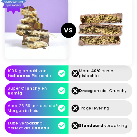
VS
100% gemaakt van
Maar
40%
echte
Italiaanse
Pistachio
pistachio
Super
Crunchy
en
Droog
en niet Crunchy
Romig
Voor 23:59 uur besteld?
Trage levering
Morgen in huis
Luxe
Verpakking,
Standaard
verpakking
perfect als
Cadeau