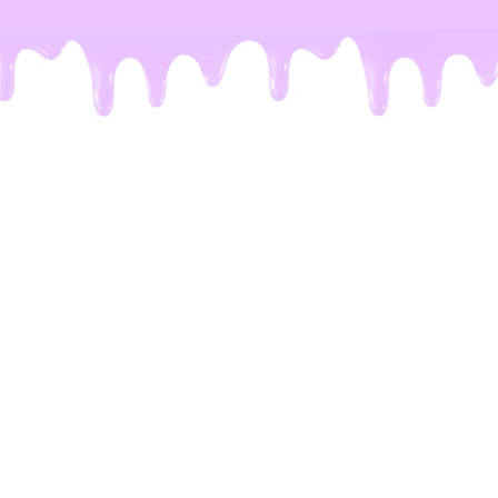
De meeste Dubai repen zijn
een leugen
Het probleem.
Je kent het wel. Je ziet op TikTok
die perfecte reep voorbijkomen: krakende
chocolade en vulling die eruit stroomt. Maar de