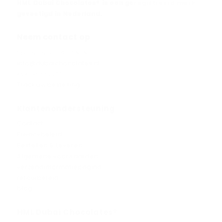
HML Dubai Chocolates® is een geregistreerd merk
gevestigd in Nederland.
Neem contact op
Spinding 10, 5431SN, NL
info@dubaichocolates.nl
KVK: 86660055
Track uw bestelling
Klantenondersteuning
Contact
Privacybeleid
Bestellen & Leveren
Algemene voorwaarden
verzendinformatiepagina
retourbeleid
blog
HML Dubai Chocolates®