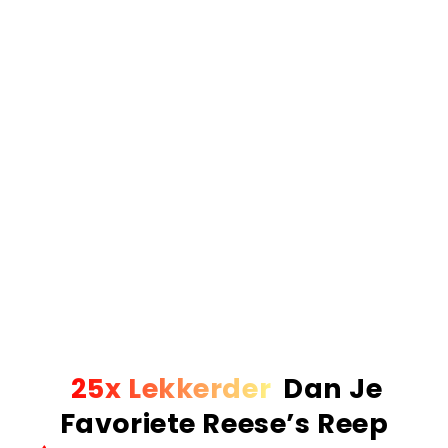
gebruiken 100% pure pistachepasta (zonder
rommel), vers geroosterde knafeh voor die extreme
crunch
, en premium Belgische Callabaut
chocolade. Als we zeggen 'gevuld', dan bedoelen
we ook écht gevuld.
Het resultaat.
Simpelweg de nummer 1 Dubai
reep van Europa. De meest verkochte, de best
beoordeelde en de enige reep die de hype waard
is. Echte ingrediënten, echt vakmanschap en een
smaak die absoluut verslavend is.
Voor 23:59 besteld? Volgende werkdag al in huis!
Meer dan 1 Miljoen repen wereldwijd verkocht!
25x Lekkerder
Dan Je
Favoriete Reese’s Reep