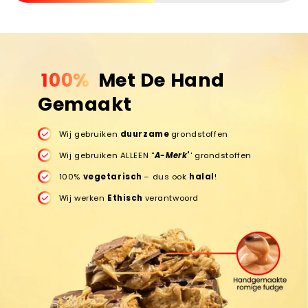
100%
Met De Hand
Gemaakt
Wij gebruiken
duurzame
grondstoffen
Wij gebruiken ALLEEN ''
A-Merk
'
' grondstoffen
100%
vegetarisch
– dus ook
halal
!
Wij werken
Ethisch
verantwoord