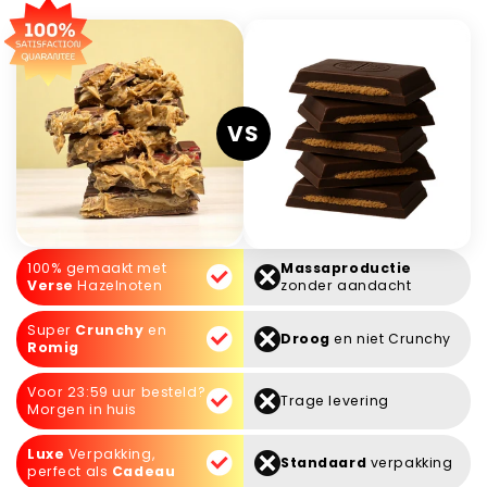
VS
100% gemaakt met
Massaproductie
Verse
Hazelnoten
zonder aandacht
Super
Crunchy
en
Droog
en niet Crunchy
Romig
Voor 23:59 uur besteld?
Trage levering
Morgen in huis
Luxe
Verpakking,
Standaard
verpakking
perfect als
Cadeau