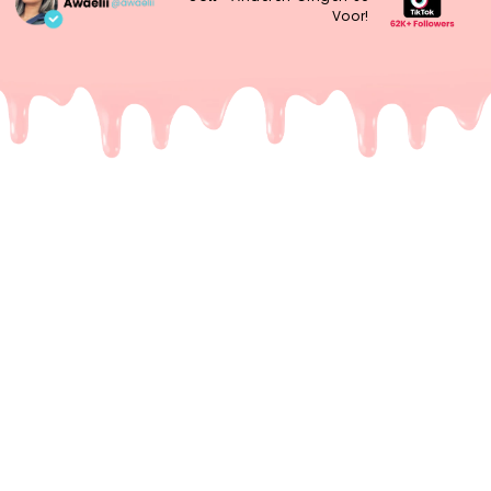
Voor!
De meeste Dubai repen zijn
een leugen
Het probleem.
Je kent het wel. Je ziet op TikTok