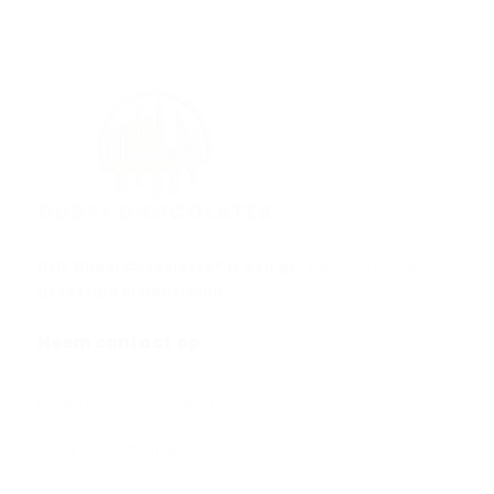
HML Dubai Chocolates® is een geregistreerd merk
gevestigd in Nederland.
Neem contact op
Spinding 10, 5431SN, NL
info@dubaichocolates.nl
KVK: 86660055
Track uw bestelling