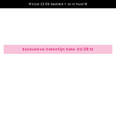
â–¡
🌸Voor 23:59 besteld =
al in huis!🌸
Carrello
cart
Exclusieve Valentijn Sale:
02:38:12
Rosemary & White Ginger
Nog maar
12
Pakketten op voorraad!