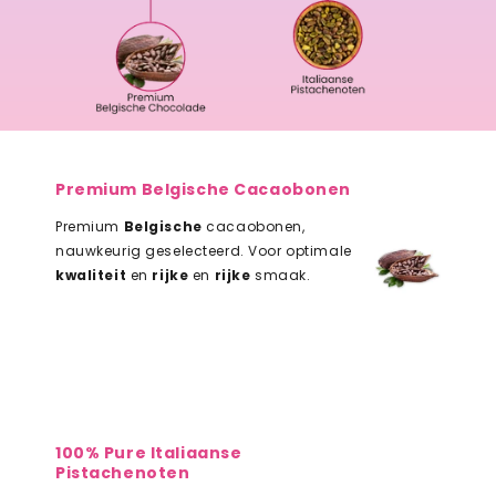
Premium Belgische Cacaobonen
Premium
Belgische
cacaobonen,
nauwkeurig geselecteerd. Voor optimale
kwaliteit
en
rijke
en
rijke
smaak.
100% Pure Italiaanse
Pistachenoten