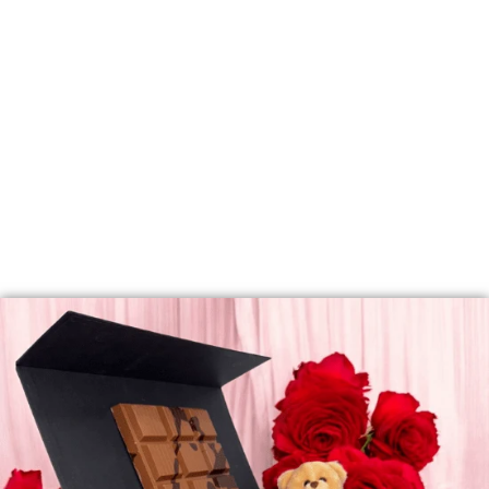
Vóór 17:00 besteld =
Morgen al in Huis!
Shop nu. Betaal tot en met 30 dagen later
AGGIUNGI AL CARRELLO
Betaal altijd veilig en betrouwbaar.
PRODUCTBESCHRIJVING
LEVERINGSINFORMATIE
RECENSIES