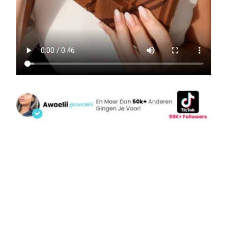
Dubai Chocolates brengt pure luxe en verfijnde
smaken samen. Ontdek het zelf en bestel
vandaag nog!
US VS. THEM