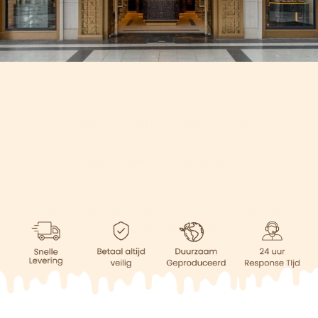
Dubai Chocolates is meer dan een
chocolademerk – we brengen luxe, innovatie en
passie samen in elk detail.
Onze Love Box is zorgvuldig samengesteld zodat
jij met één klik de perfecte mix van smaak, sfeer
en emotie in huis haalt.