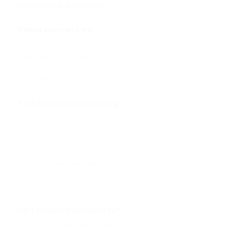
gevestigd in Nederland.
Neem contact op
Spinding 10, 5431SN, NL
info@dubaichocolates.nl
KVK: 86660055
Track uw bestelling
Klantenondersteuning
Contact
Privacybeleid
Bestellen & Leveren
Algemene voorwaarden
verzendinformatiepagina
retourbeleid
blog
HML Dubai Chocolates®
Alles Over Dubai Chocolade