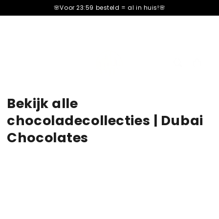
â–¡
🌸Voor 23:59 besteld =
al in huis!🌸
Cart
cart
Bekijk alle
chocoladecollecties | Dubai
Chocolates